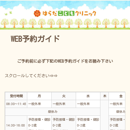
育児を応援する 大阪市西区の小児科
WEB予約ガイド
ご予約前に必ず下記のWEB予約ガイドをお読み下さい
スクロールしてください⇒⇒
受付時間
月
火
水
木
金
08:30～11:45
一般外来
一般外来
一般外来
一般外来
昼休み
昼休み
予防接種・健診
予防接種・健診
予防接種・健診
予防接種・健
14:30-16:00
0-2歳
0-2歳
0-2歳
0-2歳